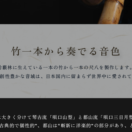
竹一本から奏でる音色
竹藪林に生えている一本の竹から一本の尺八を製作します
創性豊かな音域は、日本国内に留まらず世界中に愛され
は大きく分けて琴古流「唄口山型」と都山流「唄口三日月
“古典的で個性的”、都山は“斬新に洋楽的”の部分があり