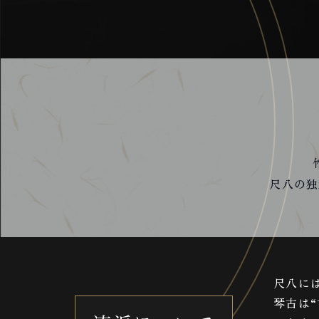
尺八の独
尺八に
琴古は