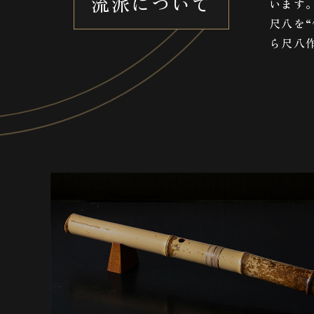
流派について
います
尺八を
ら尺八