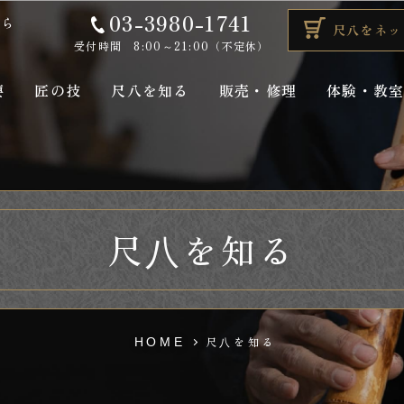
03-3980-1741
なら
尺八をネッ
受付時間 8:00～21:00（不定休）
要
匠の技
尺八を知る
販売・修理
体験・教
尺⼋を知る
尺⼋を知る
HOME