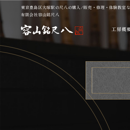
東京豊島区大塚駅の尺八の購入/販売・修理・体験教室
有限会社容山銘尺八
工房概