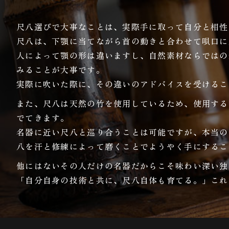
尺八選びで大事なことは、実際手に取って自分と相性
尺八は、下顎に当てながら首の動きと合わせて唄口に
人によって顎の形は違いますし、自然素材ならではの
みることが大事です。
実際に吹いた際に、その違いのアドバイスを受けるこ
また、尺八は天然の竹を使用しているため、使用する
でてきます。
名器に近い尺八と巡り合うことは可能ですが、本当の
八を汗と修練によって磨くことでようやく手にするこ
他にはないその人だけの名器だからこそ味わい深い独
「自分自身の技術と共に、尺八自体も育てる。」これ