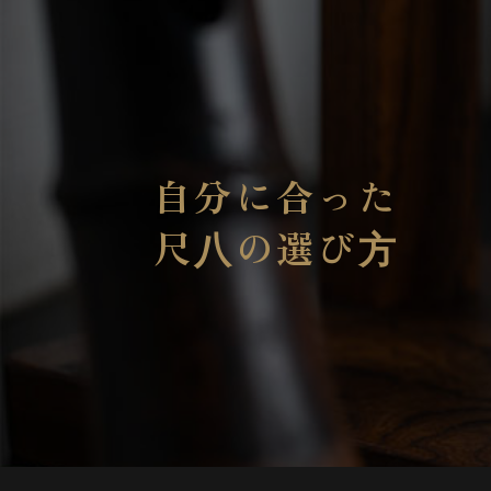
自分に合った
尺⼋の選び⽅