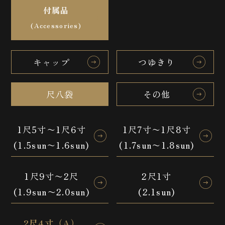
付属品
(Accessories)
キャップ
つゆきり
尺八袋
その他
1尺5寸〜1尺6寸
1尺7寸〜1尺8寸
(1.5sun〜1.6sun)
(1.7sun〜1.8sun)
1尺9寸〜2尺
2尺1寸
(1.9sun〜2.0sun)
(2.1sun)
2尺4寸（A）